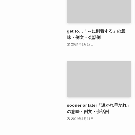
get to…「～に到着する」の意
味・例文・会話例
2024年1月17日
sooner or later「遅かれ早かれ」
の意味・例文・会話例
2024年1月11日