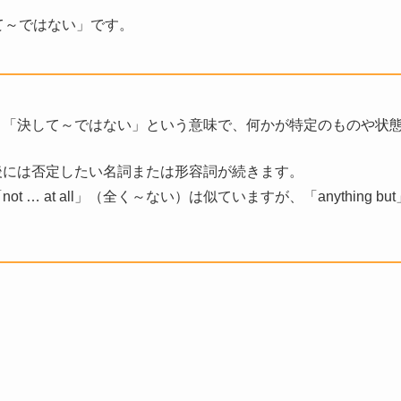
「決して～ではない」です。
but」は、「決して～ではない」という意味で、何かが特定のものや
ut」の後には否定したい名詞または形容詞が続きます。
」と「not … at all」（全く～ない）は似ていますが、「anythin