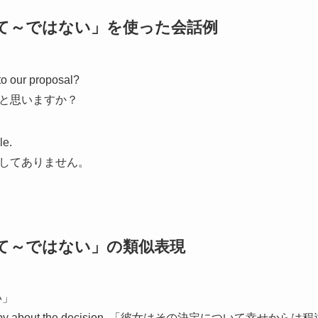
…「決して～ではない」を使った会話例
to our proposal?
と思いますか？
le.
してありません。
…「決して～ではない」の類似表現
い」
om happy about the decision. 「彼女はその決定について幸せか