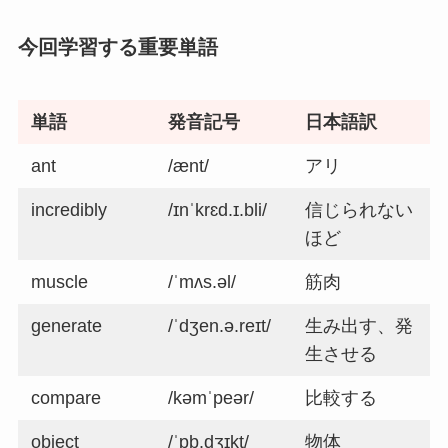
今回学習する重要単語
単語
発音記号
日本語訳
ant
/ænt/
アリ
incredibly
/ɪnˈkrɛd.ɪ.bli/
信じられない
ほど
muscle
/ˈmʌs.əl/
筋肉
generate
/ˈdʒen.ə.reɪt/
生み出す、発
生させる
compare
/kəmˈpeər/
比較する
object
/ˈɒb.dʒɪkt/
物体