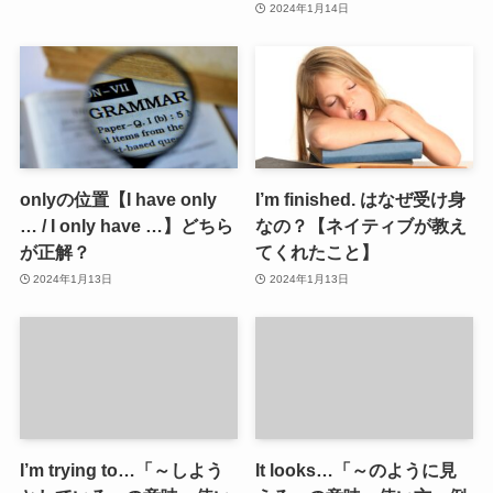
2024年1月14日
onlyの位置【I have only
I’m finished. はなぜ受け身
… / I only have …】どちら
なの？【ネイティブが教え
が正解？
てくれたこと】
2024年1月13日
2024年1月13日
I’m trying to…「～しよう
It looks…「～のように見