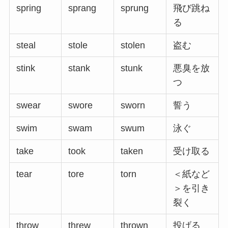
spring
sprang
sprung
飛び跳ね
る
steal
stole
stolen
盗む
stink
stank
stunk
悪臭を放
つ
swear
swore
sworn
誓う
swim
swam
swum
泳ぐ
take
took
taken
受け取る
tear
tore
torn
＜紙など
＞を引き
裂く
throw
threw
thrown
投げる