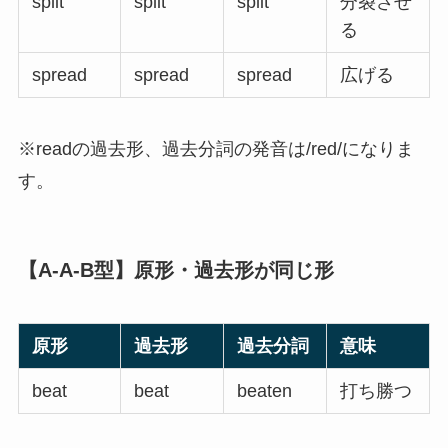
split
split
split
分裂させ
る
spread
spread
spread
広げる
※readの過去形、過去分詞の発音は/red/になりま
す。
【A-A-B型】原形・過去形が同じ形
原形
過去形
過去分詞
意味
beat
beat
beaten
打ち勝つ