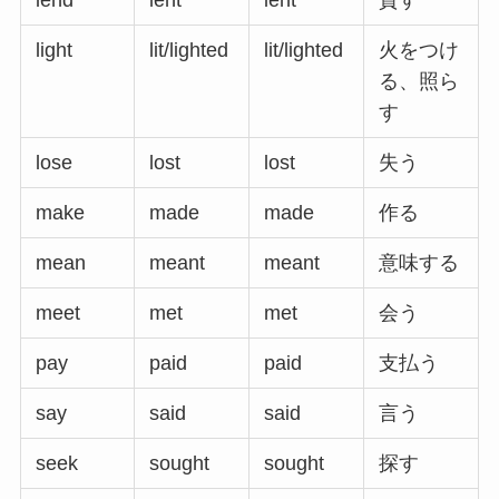
lend
lent
lent
貸す
light
lit/lighted
lit/lighted
火をつけ
る、照ら
す
lose
lost
lost
失う
make
made
made
作る
mean
meant
meant
意味する
meet
met
met
会う
pay
paid
paid
支払う
say
said
said
言う
seek
sought
sought
探す