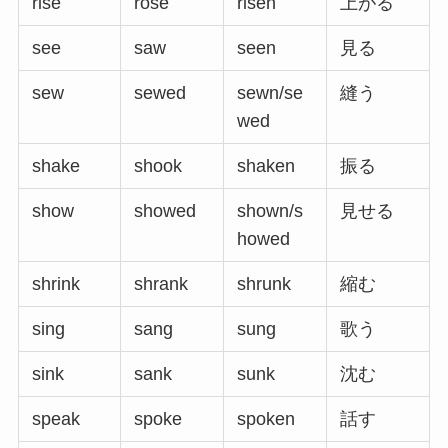
rise
rose
risen
上がる
see
saw
seen
見る
sew
sewed
sewn/se
縫う
wed
shake
shook
shaken
振る
show
showed
shown/s
見せる
howed
shrink
shrank
shrunk
縮む
sing
sang
sung
歌う
sink
sank
sunk
沈む
speak
spoke
spoken
話す