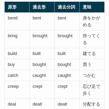
原形
過去形
過去分詞
意味
bend
bent
bent
身をかが
める
bring
brought
brought
持ってく
る
build
built
built
建てる
buy
bought
bought
買う
catch
caught
caught
つかむ
creep
crept
crept
忍び足で
歩く
deal
dealt
dealt
分配する