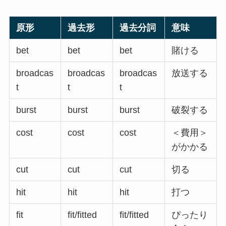
原形
過去形
過去分詞
意味
bet
bet
bet
賭ける
broadcas
broadcas
broadcas
放送する
t
t
t
burst
burst
burst
破裂する
cost
cost
cost
＜費用＞
がかかる
cut
cut
cut
切る
hit
hit
hit
打つ
fit
fit/fitted
fit/fitted
ぴったり