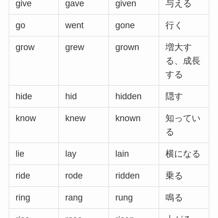
give
gave
given
与える
go
went
gone
行く
grow
grew
grown
増大す
る、成長
する
hide
hid
hidden
隠す
know
knew
known
知ってい
る
lie
lay
lain
横になる
ride
rode
ridden
乗る
ring
rang
rung
鳴る