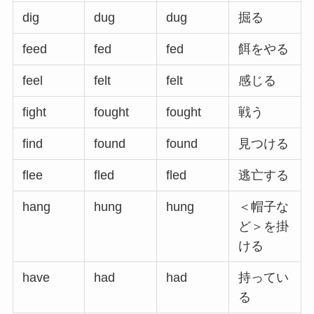
dig
dug
dug
掘る
feed
fed
fed
餌をやる
feel
felt
felt
感じる
fight
fought
fought
戦う
find
found
found
見つける
flee
fled
fled
逃亡する
hang
hung
hung
＜帽子な
ど＞を掛
ける
have
had
had
持ってい
る