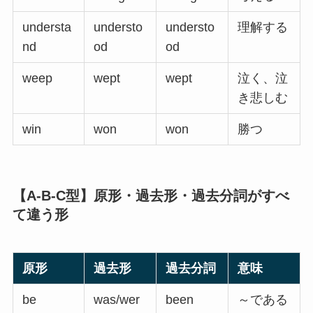
understa
understo
understo
理解する
nd
od
od
weep
wept
wept
泣く、泣
き悲しむ
win
won
won
勝つ
【A-B-C型】原形・過去形・過去分詞がすべ
て違う形
原形
過去形
過去分詞
意味
be
was/wer
been
～である