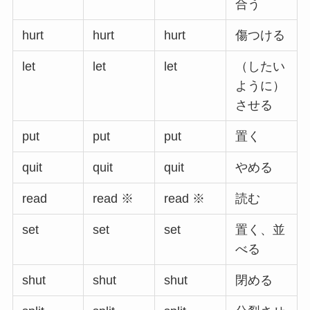
合う
hurt
hurt
hurt
傷つける
let
let
let
（したい
ように）
させる
put
put
put
置く
quit
quit
quit
やめる
read
read ※
read ※
読む
set
set
set
置く、並
べる
shut
shut
shut
閉める