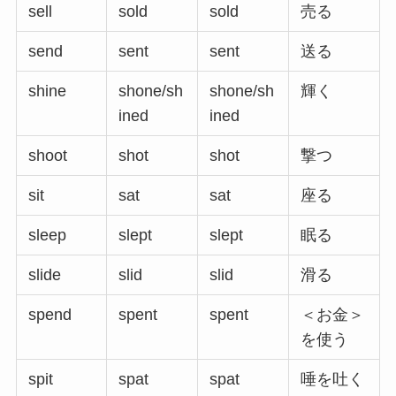
sell
sold
sold
売る
send
sent
sent
送る
shine
shone/sh
shone/sh
輝く
ined
ined
shoot
shot
shot
撃つ
sit
sat
sat
座る
sleep
slept
slept
眠る
slide
slid
slid
滑る
spend
spent
spent
＜お金＞
を使う
spit
spat
spat
唾を吐く