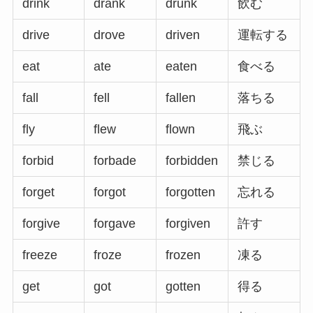
drink
drank
drunk
飲む
drive
drove
driven
運転する
eat
ate
eaten
食べる
fall
fell
fallen
落ちる
fly
flew
flown
飛ぶ
forbid
forbade
forbidden
禁じる
forget
forgot
forgotten
忘れる
forgive
forgave
forgiven
許す
freeze
froze
frozen
凍る
get
got
gotten
得る