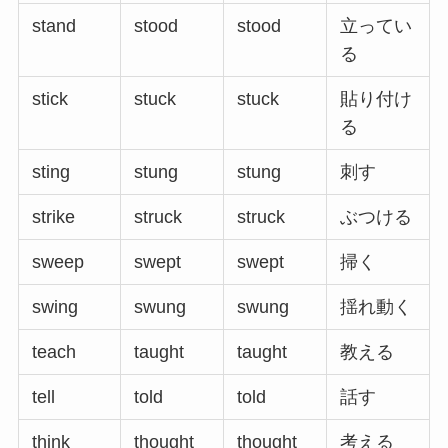
stand
stood
stood
立ってい
る
stick
stuck
stuck
貼り付け
る
sting
stung
stung
刺す
strike
struck
struck
ぶつける
sweep
swept
swept
掃く
swing
swung
swung
揺れ動く
teach
taught
taught
教える
tell
told
told
話す
think
thought
thought
考える