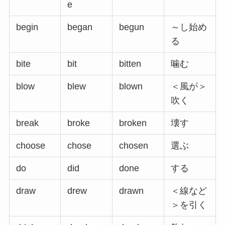
e
begin
began
begun
～し始め
る
bite
bit
bitten
噛む
blow
blew
blown
＜風が＞
吹く
break
broke
broken
壊す
choose
chose
chosen
選ぶ
do
did
done
する
draw
drew
drawn
＜線など
＞を引く